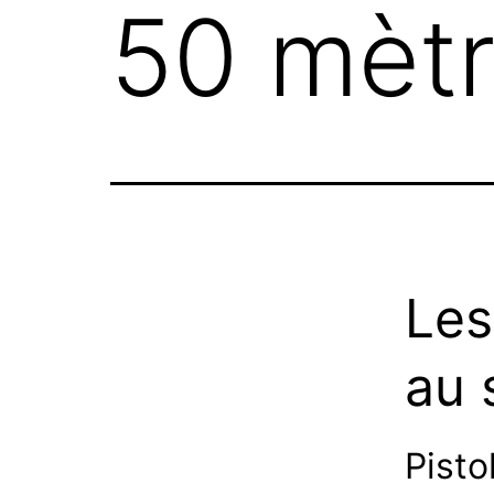
50 mèt
Les
au 
Pisto