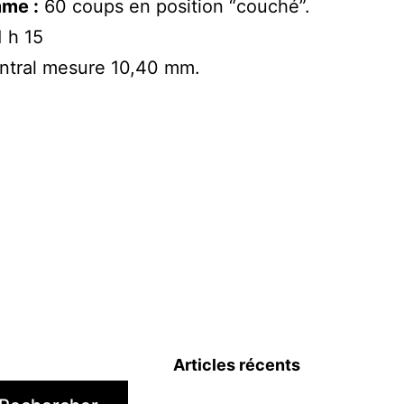
me :
60 coups en position “couché”.
 h 15
ntral mesure 10,40 mm.
Articles récents